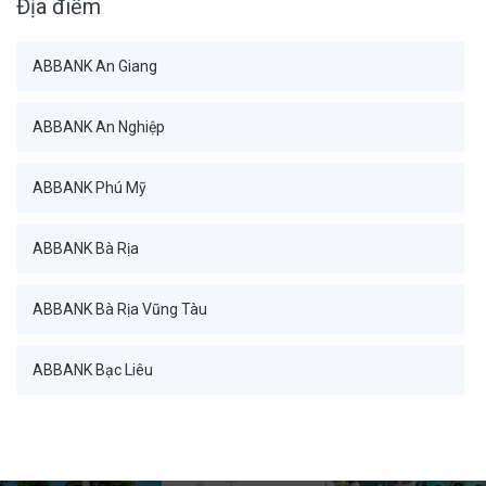
Địa điểm
Ban Tài chính_Ban Giám đốc
ABBANK An Giang
Ban Tài chính_Phòng Kế hoạch chiến lược
ABBANK An Nghiệp
Ban Tài chính_Phòng Quản lý Bảng cân đối
ABBANK Phú Mỹ
Ban Tài chính_Phòng Phân tích kinh doanh
ABBANK Bà Rịa
Ban Tài chính_Phòng Quản trị dữ liệu
ABBANK Bà Rịa Vũng Tàu
Khối Quản trị rủi ro_Ban Giám đốc
ABBANK Bạc Liêu
Khối Quản trị rủi ro_Phòng Quản trị rủi ro hoạt động
ABBANK Bàn Cờ
Khối Quản trị rủi ro_Phòng Quản trị rủi ro thị trường