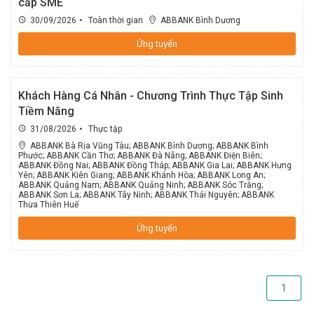
cấp SME
ABBANK Bắc Ninh
30/09/2026
Toàn thời gian
ABBANK Bình Dương
Khối Quản trị rủi ro_Phòng Quản trị rủi ro tín dụng
ABBANK Bắc Sài Gòn
Ứng tuyển
Khối Quản trị rủi ro_Phòng Quản trị rủi ro tích hợp
ABBANK Bắc Thăng Long
Khách Hàng Cá Nhân - Chương Trình Thực Tập Sinh
Khối Kế toán_Ban Giám đốc
Tiềm Năng
ABBANK Bến Cát
31/08/2026
Thực tập
ABBANK Bà Rịa Vũng Tàu
;
ABBANK Bình Dương
;
ABBANK Bình
Khối Kế toán_Phòng Kế toán thanh toán
Phước
;
ABBANK Cần Thơ
;
ABBANK Đà Nẵng
;
ABBANK Điện Biên
;
ABBANK Bến Lức
ABBANK Đồng Nai
;
ABBANK Đồng Tháp
;
ABBANK Gia Lai
;
ABBANK Hưng
Yên
;
ABBANK Kiên Giang
;
ABBANK Khánh Hòa
;
ABBANK Long An
;
ABBANK Quảng Nam
;
ABBANK Quảng Ninh
;
ABBANK Sóc Trăng
;
Khối Kế toán_Phòng Kế toán tổng hợp
ABBANK Sơn La
;
ABBANK Tây Ninh
;
ABBANK Thái Nguyên
;
ABBANK
ABBANK Bến Nghé
Thừa Thiên Huế
Khối Kế toán_Phòng kế toán nguồn vốn
Ứng tuyển
ABBANK Bến Thành
Khối Kế toán_Phòng Kiểm soát
ABBANK Tây Sài Gòn
1
Khối Thẩm định và Phê duyệt tín dụng_Ban Giám đốc