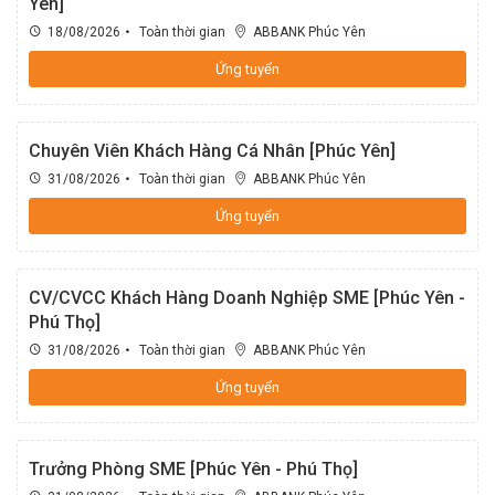
Yên]
ABBANK Bắc Ninh
18/08/2026
Toàn thời gian
ABBANK Phúc Yên
Khối Quản trị rủi ro_Phòng Quản trị rủi ro tín dụng
ABBANK Bắc Sài Gòn
Ứng tuyển
Khối Quản trị rủi ro_Phòng Quản trị rủi ro tích hợp
ABBANK Bắc Thăng Long
Chuyên Viên Khách Hàng Cá Nhân [Phúc Yên]
Khối Kế toán_Ban Giám đốc
31/08/2026
Toàn thời gian
ABBANK Phúc Yên
ABBANK Bến Cát
Ứng tuyển
Khối Kế toán_Phòng Kế toán thanh toán
ABBANK Bến Lức
CV/CVCC Khách Hàng Doanh Nghiệp SME [Phúc Yên -
Khối Kế toán_Phòng Kế toán tổng hợp
ABBANK Bến Nghé
Phú Thọ]
31/08/2026
Toàn thời gian
ABBANK Phúc Yên
Khối Kế toán_Phòng kế toán nguồn vốn
ABBANK Bến Thành
Ứng tuyển
Khối Kế toán_Phòng Kiểm soát
ABBANK Tây Sài Gòn
Trưởng Phòng SME [Phúc Yên - Phú Thọ]
Khối Thẩm định và Phê duyệt tín dụng_Ban Giám đốc