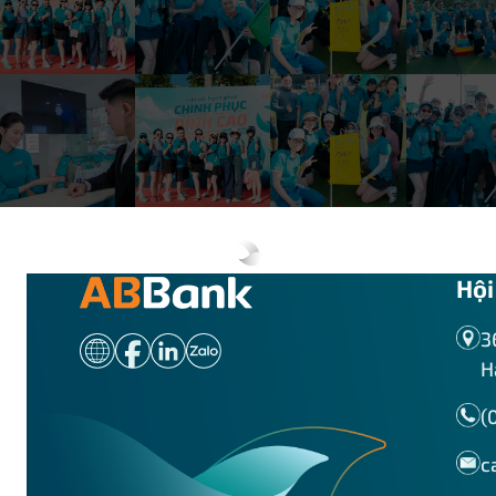
ABBANK Bắc Sài Gòn
Khối Quản trị rủi ro_Phòng Quản trị rủi ro tín dụng
ABBANK Bắc Thăng Long
Khối Quản trị rủi ro_Phòng Quản trị rủi ro tích hợp
ABBANK Bến Cát
Khối Kế toán_Ban Giám đốc
ABBANK Bến Lức
Khối Kế toán_Phòng Kế toán thanh toán
ABBANK Bến Nghé
Khối Kế toán_Phòng Kế toán tổng hợp
Hội
ABBANK Bến Thành
3
Khối Kế toán_Phòng kế toán nguồn vốn
H
ABBANK Tây Sài Gòn
Khối Kế toán_Phòng Kiểm soát
(
ABBANK Bình Dương
c
Khối Thẩm định và Phê duyệt tín dụng_Ban Giám
đốc