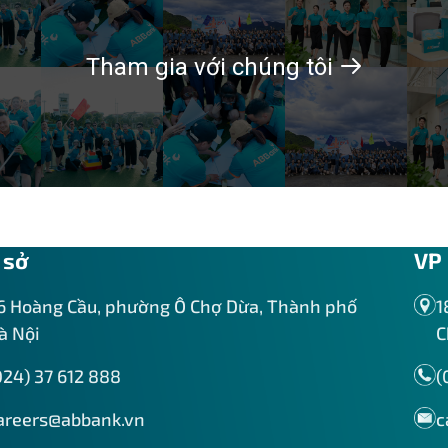
Tham gia với chúng tôi
 sở
VP 
6 Hoàng Cầu, phường Ô Chợ Dừa, Thành phố
1
à Nội
C
024) 37 612 888
(
areers@abbank.vn
c