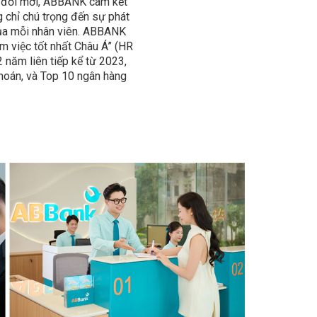
ôn đổi mới, ABBANK cam kết
g chỉ chú trọng đến sự phát
của mỗi nhân viên. ABBANK
àm việc tốt nhất Châu Á” (HR
 năm liên tiếp kể từ 2023,
hoán, và Top 10 ngân hàng