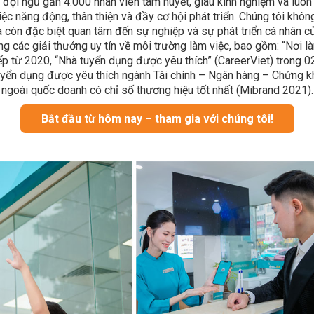
i đội ngũ gần 4.000 nhân viên tâm huyết, giàu kinh nghiệm và lu
ệc năng động, thân thiện và đầy cơ hội phát triển. Chúng tôi khôn
à còn đặc biệt quan tâm đến sự nghiệp và sự phát triển cá nhân 
ng các giải thưởng uy tín về môi trường làm việc, bao gồm: “Nơi l
iếp từ 2020, “Nhà tuyển dụng được yêu thích” (CareerViet) trong 02
yển dụng được yêu thích ngành Tài chính – Ngân hàng – Chứng k
ngoài quốc doanh có chỉ số thương hiệu tốt nhất (Mibrand 2021).
Bắt đầu từ hôm nay – tham gia với chúng tôi!