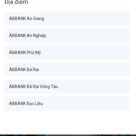
Địa điểm
Ban Tài chính_Ban Giám đốc
ABBANK An Giang
Ban Tài chính_Phòng Kế hoạch chiến lược
ABBANK An Nghiệp
Ban Tài chính_Phòng Quản lý Bảng cân đối
ABBANK Phú Mỹ
Ban Tài chính_Phòng Phân tích kinh doanh
ABBANK Bà Rịa
Ban Tài chính_Phòng Quản trị dữ liệu
ABBANK Bà Rịa Vũng Tàu
Khối Quản trị rủi ro_Ban Giám đốc
ABBANK Bạc Liêu
Khối Quản trị rủi ro_Phòng Quản trị rủi ro hoạt động
ABBANK Bàn Cờ
Khối Quản trị rủi ro_Phòng Quản trị rủi ro thị trường