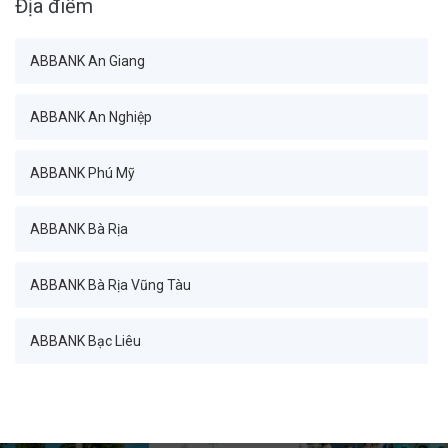
Địa điểm
Ban Tài chính_Ban Giám đốc
ABBANK An Giang
Ban Tài chính_Phòng Kế hoạch chiến lược
ABBANK An Nghiệp
Ban Tài chính_Phòng Quản lý Bảng cân đối
ABBANK Phú Mỹ
Ban Tài chính_Phòng Phân tích kinh doanh
ABBANK Bà Rịa
Ban Tài chính_Phòng Quản trị dữ liệu
ABBANK Bà Rịa Vũng Tàu
Khối Quản trị rủi ro_Ban Giám đốc
ABBANK Bạc Liêu
Khối Quản trị rủi ro_Phòng Quản trị rủi ro hoạt động
ABBANK Bàn Cờ
Khối Quản trị rủi ro_Phòng Quản trị rủi ro thị trường