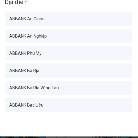
Địa điểm
Ban Tài chính_Ban Giám đốc
ABBANK An Giang
Ban Tài chính_Phòng Kế hoạch chiến lược
ABBANK An Nghiệp
Ban Tài chính_Phòng Quản lý Bảng cân đối
ABBANK Phú Mỹ
Ban Tài chính_Phòng Phân tích kinh doanh
ABBANK Bà Rịa
Ban Tài chính_Phòng Quản trị dữ liệu
ABBANK Bà Rịa Vũng Tàu
Khối Quản trị rủi ro_Ban Giám đốc
ABBANK Bạc Liêu
Khối Quản trị rủi ro_Phòng Quản trị rủi ro hoạt động
ABBANK Bàn Cờ
Khối Quản trị rủi ro_Phòng Quản trị rủi ro thị trường