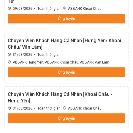
Tư
ABBANK Bắc Ninh
09/08/2026
Toàn thời gian
ABBANK Khoái Châu
Khối Quản trị rủi ro_Phòng Quản trị rủi ro tín dụng
ABBANK Bắc Sài Gòn
Ứng tuyển
Khối Quản trị rủi ro_Phòng Quản trị rủi ro tích hợp
ABBANK Bắc Thăng Long
Chuyên Viên Khách Hàng Cá Nhân [Hưng Yên/ Khoái
Khối Kế toán_Ban Giám đốc
Châu/ Văn Lâm]
ABBANK Bến Cát
31/08/2026
Toàn thời gian
ABBANK Hưng Yên
;
ABBANK Khoái Châu
;
ABBANK Văn Lâm
Khối Kế toán_Phòng Kế toán thanh toán
ABBANK Bến Lức
Ứng tuyển
Khối Kế toán_Phòng Kế toán tổng hợp
ABBANK Bến Nghé
Chuyên Viên Khách Hàng Cá Nhân [Khoái Châu -
Khối Kế toán_Phòng kế toán nguồn vốn
Hưng Yên]
ABBANK Bến Thành
31/08/2026
Toàn thời gian
ABBANK Khoái Châu
Khối Kế toán_Phòng Kiểm soát
ABBANK Tây Sài Gòn
Ứng tuyển
Khối Thẩm định và Phê duyệt tín dụng_Ban Giám đốc