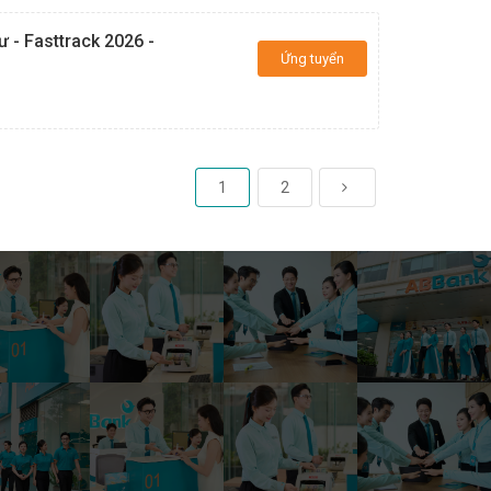
ư - Fasttrack 2026 -
Ứng tuyển
1
2