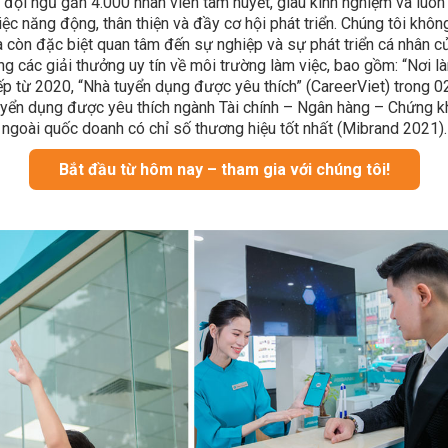
i đội ngũ gần 4.000 nhân viên tâm huyết, giàu kinh nghiệm và lu
ệc năng động, thân thiện và đầy cơ hội phát triển. Chúng tôi khôn
à còn đặc biệt quan tâm đến sự nghiệp và sự phát triển cá nhân 
ng các giải thưởng uy tín về môi trường làm việc, bao gồm: “Nơi l
iếp từ 2020, “Nhà tuyển dụng được yêu thích” (CareerViet) trong 02
yển dụng được yêu thích ngành Tài chính – Ngân hàng – Chứng k
ngoài quốc doanh có chỉ số thương hiệu tốt nhất (Mibrand 2021).
Bắt đầu từ hôm nay – tham gia với chúng tôi!