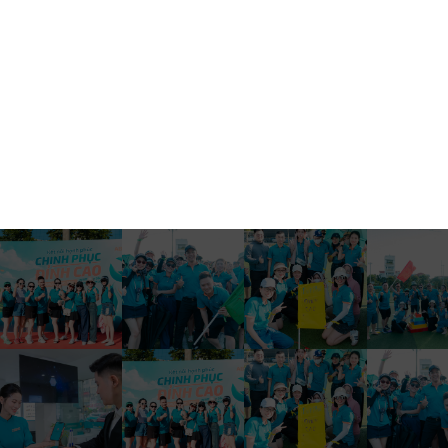
ABBANK Bắc Sài Gòn
Khối Quản trị rủi ro_Phòng Quản trị rủi ro tín dụng
ABBANK Bắc Thăng Long
Khối Quản trị rủi ro_Phòng Quản trị rủi ro tích hợp
ABBANK Bến Cát
Khối Kế toán_Ban Giám đốc
ABBANK Bến Lức
Khối Kế toán_Phòng Kế toán thanh toán
ABBANK Bến Nghé
Khối Kế toán_Phòng Kế toán tổng hợp
ABBANK Bến Thành
Khối Kế toán_Phòng kế toán nguồn vốn
ABBANK Tây Sài Gòn
Khối Kế toán_Phòng Kiểm soát
ABBANK Bình Dương
Khối Thẩm định và Phê duyệt tín dụng_Ban Giám
đốc