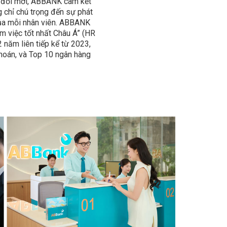
ôn đổi mới, ABBANK cam kết
g chỉ chú trọng đến sự phát
của mỗi nhân viên. ABBANK
àm việc tốt nhất Châu Á” (HR
 năm liên tiếp kể từ 2023,
hoán, và Top 10 ngân hàng