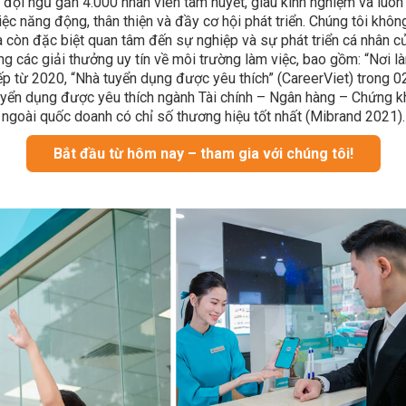
i đội ngũ gần 4.000 nhân viên tâm huyết, giàu kinh nghiệm và lu
ệc năng động, thân thiện và đầy cơ hội phát triển. Chúng tôi khôn
à còn đặc biệt quan tâm đến sự nghiệp và sự phát triển cá nhân 
ng các giải thưởng uy tín về môi trường làm việc, bao gồm: “Nơi l
iếp từ 2020, “Nhà tuyển dụng được yêu thích” (CareerViet) trong 02
yển dụng được yêu thích ngành Tài chính – Ngân hàng – Chứng k
ngoài quốc doanh có chỉ số thương hiệu tốt nhất (Mibrand 2021).
Bắt đầu từ hôm nay – tham gia với chúng tôi!