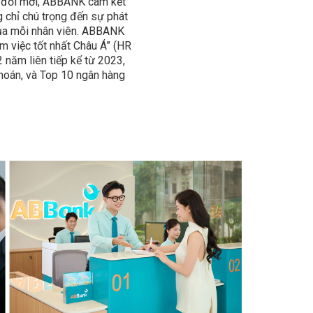
ôn đổi mới, ABBANK cam kết
g chỉ chú trọng đến sự phát
của mỗi nhân viên. ABBANK
àm việc tốt nhất Châu Á” (HR
 năm liên tiếp kể từ 2023,
hoán, và Top 10 ngân hàng