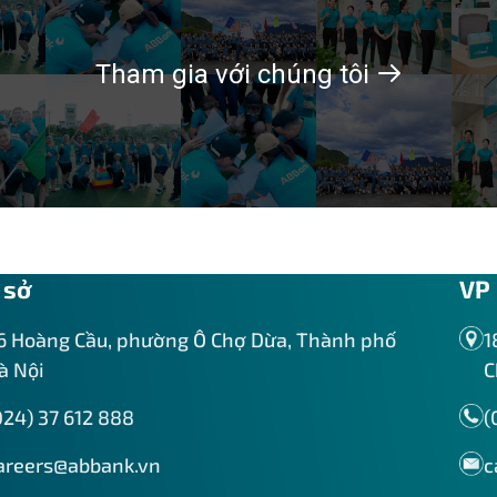
Tham gia với chúng tôi
 sở
VP 
6 Hoàng Cầu, phường Ô Chợ Dừa, Thành phố
1
à Nội
C
024) 37 612 888
(
areers@abbank.vn
c