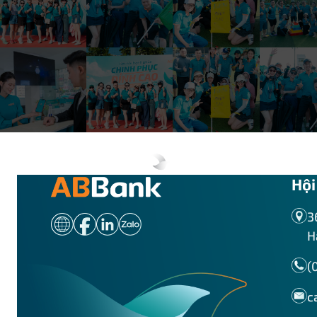
ABBANK Bắc Sài Gòn
Khối Quản trị rủi ro_Phòng Quản trị rủi ro tín dụng
ABBANK Bắc Thăng Long
Khối Quản trị rủi ro_Phòng Quản trị rủi ro tích hợp
ABBANK Bến Cát
Khối Kế toán_Ban Giám đốc
ABBANK Bến Lức
Khối Kế toán_Phòng Kế toán thanh toán
ABBANK Bến Nghé
Khối Kế toán_Phòng Kế toán tổng hợp
Hội
ABBANK Bến Thành
3
Khối Kế toán_Phòng kế toán nguồn vốn
H
ABBANK Tây Sài Gòn
Khối Kế toán_Phòng Kiểm soát
(
ABBANK Bình Dương
c
Khối Thẩm định và Phê duyệt tín dụng_Ban Giám
đốc