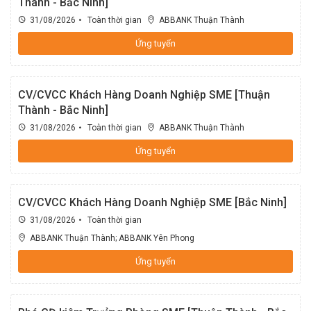
Thành - Bắc Ninh]
ABBANK Bắc Ninh
31/08/2026
Toàn thời gian
ABBANK Thuận Thành
Khối Quản trị rủi ro_Phòng Quản trị rủi ro tín dụng
ABBANK Bắc Sài Gòn
Ứng tuyển
Khối Quản trị rủi ro_Phòng Quản trị rủi ro tích hợp
ABBANK Bắc Thăng Long
CV/CVCC Khách Hàng Doanh Nghiệp SME [Thuận
Khối Kế toán_Ban Giám đốc
Thành - Bắc Ninh]
ABBANK Bến Cát
31/08/2026
Toàn thời gian
ABBANK Thuận Thành
Khối Kế toán_Phòng Kế toán thanh toán
Ứng tuyển
ABBANK Bến Lức
Khối Kế toán_Phòng Kế toán tổng hợp
ABBANK Bến Nghé
CV/CVCC Khách Hàng Doanh Nghiệp SME [Bắc Ninh]
31/08/2026
Toàn thời gian
Khối Kế toán_Phòng kế toán nguồn vốn
ABBANK Bến Thành
ABBANK Thuận Thành
;
ABBANK Yên Phong
Ứng tuyển
Khối Kế toán_Phòng Kiểm soát
ABBANK Tây Sài Gòn
Khối Thẩm định và Phê duyệt tín dụng_Ban Giám đốc