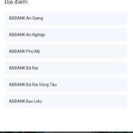
Địa điểm
Ban Tài chính_Ban Giám đốc
ABBANK An Giang
Ban Tài chính_Phòng Kế hoạch chiến lược
ABBANK An Nghiệp
Ban Tài chính_Phòng Quản lý Bảng cân đối
ABBANK Phú Mỹ
Ban Tài chính_Phòng Phân tích kinh doanh
ABBANK Bà Rịa
Ban Tài chính_Phòng Quản trị dữ liệu
ABBANK Bà Rịa Vũng Tàu
Khối Quản trị rủi ro_Ban Giám đốc
ABBANK Bạc Liêu
Khối Quản trị rủi ro_Phòng Quản trị rủi ro hoạt động
ABBANK Bàn Cờ
Khối Quản trị rủi ro_Phòng Quản trị rủi ro thị trường