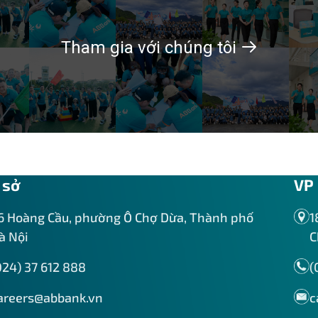
Tham gia với chúng tôi
 sở
VP 
6 Hoàng Cầu, phường Ô Chợ Dừa, Thành phố
1
à Nội
C
024) 37 612 888
(
areers@abbank.vn
c