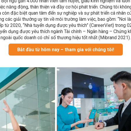
i đội ngũ gần 4.000 nhân viên tâm huyết, giàu kinh nghiệm và lu
ệc năng động, thân thiện và đầy cơ hội phát triển. Chúng tôi khôn
à còn đặc biệt quan tâm đến sự nghiệp và sự phát triển cá nhân 
ng các giải thưởng uy tín về môi trường làm việc, bao gồm: “Nơi l
iếp từ 2020, “Nhà tuyển dụng được yêu thích” (CareerViet) trong 02
yển dụng được yêu thích ngành Tài chính – Ngân hàng – Chứng k
ngoài quốc doanh có chỉ số thương hiệu tốt nhất (Mibrand 2021).
Bắt đầu từ hôm nay – tham gia với chúng tôi!