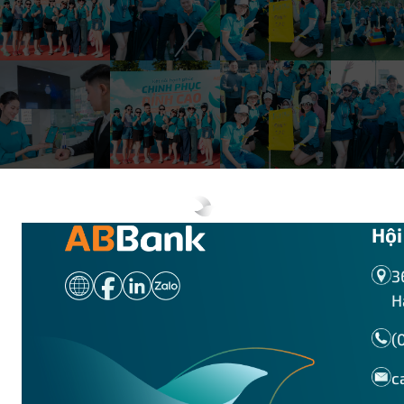
ABBANK Bắc Sài Gòn
Khối Quản trị rủi ro_Phòng Quản trị rủi ro tín dụng
ABBANK Bắc Thăng Long
Khối Quản trị rủi ro_Phòng Quản trị rủi ro tích hợp
ABBANK Bến Cát
Khối Kế toán_Ban Giám đốc
ABBANK Bến Lức
Khối Kế toán_Phòng Kế toán thanh toán
ABBANK Bến Nghé
Khối Kế toán_Phòng Kế toán tổng hợp
Hội
ABBANK Bến Thành
3
Khối Kế toán_Phòng kế toán nguồn vốn
H
ABBANK Tây Sài Gòn
Khối Kế toán_Phòng Kiểm soát
(
ABBANK Bình Dương
c
Khối Thẩm định và Phê duyệt tín dụng_Ban Giám
đốc