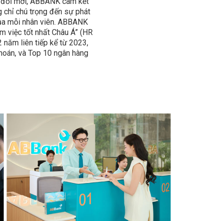
ôn đổi mới, ABBANK cam kết
g chỉ chú trọng đến sự phát
của mỗi nhân viên. ABBANK
àm việc tốt nhất Châu Á” (HR
 năm liên tiếp kể từ 2023,
hoán, và Top 10 ngân hàng