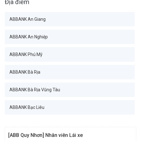
Địa điểm
Ban Tài chính_Ban Giám đốc
ABBANK An Giang
Ban Tài chính_Phòng Kế hoạch chiến lược
ABBANK An Nghiệp
Ban Tài chính_Phòng Quản lý Bảng cân đối
ABBANK Phú Mỹ
Ban Tài chính_Phòng Phân tích kinh doanh
ABBANK Bà Rịa
Ban Tài chính_Phòng Quản trị dữ liệu
ABBANK Bà Rịa Vũng Tàu
Khối Quản trị rủi ro_Ban Giám đốc
ABBANK Bạc Liêu
Khối Quản trị rủi ro_Phòng Quản trị rủi ro hoạt động
ABBANK Bàn Cờ
[ABB Quy Nhơn] Nhân viên Lái xe
Khối Quản trị rủi ro_Phòng Quản trị rủi ro thị trường