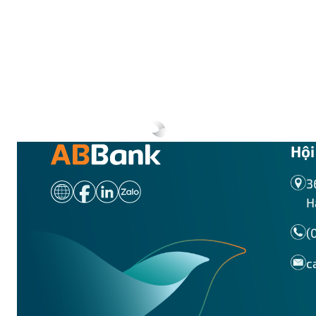
Hội
3
H
(
c