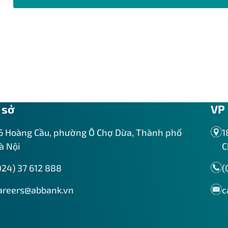
 sở
VP 
6 Hoàng Cầu, phường Ô Chợ Dừa, Thành phố
1
à Nội
C
024) 37 612 888
(
areers@abbank.vn
c