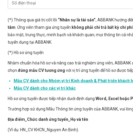
(*) Thông qua giá trị cốt lõi
“Nhân sự là tài sản”
, ABBANK hướng đến
tâm
. Ứng viên tham gia ứng tuyển
không phải chi trả bất kỳ chi ph
bảo mật, trung thực, minh bạch và khách quan; mọi thông tin cá n
tuyển dụng tại ABBANK.
(*) Hồ sơ ứng tuyển
Nhằm chuẩn hóa hồ sơ và nâng cao trải nghiệm ứng viên, ABBANK
chọn
đúng mẫu CV tương ứng
với vị trí ứng tuyển để hồ sơ được ti
Mẫu CV dành cho Nhóm vị trí Kinh doanh & Phát triển khách 
Mẫu CV dành cho các vị trí khác
Hồ sơ ứng tuyển được tiếp nhận dưới định dạng
Word, Excel hoặc 
Trường hợp sử dụng Mẫu Thông tin ứng tuyển của ABBANK, vui lòn
Địa điểm_Chức danh ứng tuyển_Họ và tên
(Ví dụ: HN_CV KHCN_Nguyen An Binh).