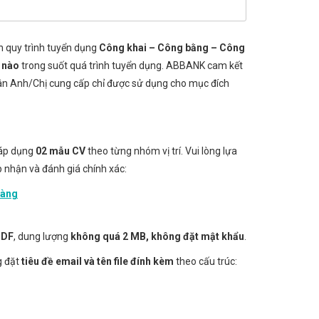
 quy trình tuyển dụng
Công khai – Công bằng – Công
í nào
trong suốt quá trình tuyển dụng. ABBANK cam kết
hân Anh/Chị cung cấp chỉ được sử dụng cho mục đích
 áp dụng
02 mẫu CV
theo từng nhóm vị trí. Vui lòng lựa
ếp nhận và đánh giá chính xác:
hàng
PDF
, dung lượng
không quá 2 MB, không đặt mật khẩu
.
g đặt
tiêu đề email và tên file đính kèm
theo cấu trúc: