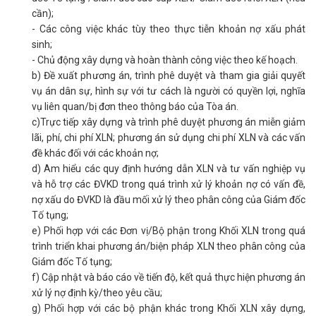
cần);
- Các công việc khác tùy theo thực tiễn khoản nợ xấu phát
sinh;
- Chủ động xây dựng và hoàn thành công việc theo kế hoạch.
b) Đề xuất phương án, trình phê duyệt và tham gia giải quyết
vụ án dân sự, hình sự với tư cách là người có quyền lợi, nghĩa
vụ liên quan/bị đơn theo thông báo của Tòa án.
c)Trực tiếp xây dựng và trình phê duyệt phương án miễn giảm
lãi, phí, chi phí XLN; phương án sử dụng chi phí XLN và các vấn
đề khác đối với các khoản nợ;
d) Am hiểu các quy định hướng dẫn XLN và tư vấn nghiệp vụ
và hỗ trợ các ĐVKD trong quá trình xử lý khoản nợ có vấn đề,
nợ xấu do ĐVKD là đầu mối xử lý theo phân công của Giám đốc
Tố tụng;
e) Phối hợp với các Đơn vị/Bộ phận trong Khối XLN trong quá
trình triển khai phương án/biện pháp XLN theo phân công của
Giám đốc Tố tụng;
f) Cập nhật và báo cáo về tiến độ, kết quả thực hiện phương án
xử lý nợ định kỳ/theo yêu cầu;
g) Phối hợp với các bộ phận khác trong Khối XLN xây dựng,