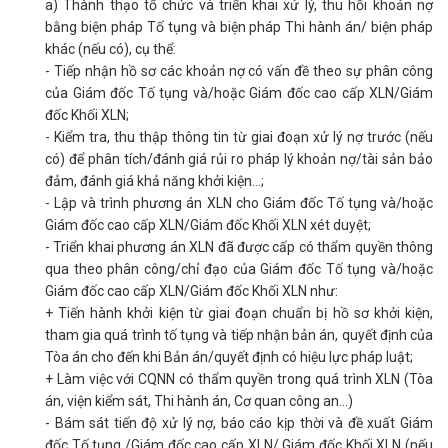
a) Thành thạo tổ chức và triển khai xử lý, thu hồi khoản nợ
bằng biện pháp Tố tụng và biện pháp Thi hành án/ biện pháp
khác (nếu có), cụ thể:
- Tiếp nhận hồ sơ các khoản nợ có vấn đề theo sự phân công
của Giám đốc Tố tụng và/hoặc Giám đốc cao cấp XLN/Giám
đốc Khối XLN;
- Kiểm tra, thu thập thông tin từ giai đoạn xử lý nợ trước (nếu
có) để phân tích/đánh giá rủi ro pháp lý khoản nợ/tài sản bảo
đảm, đánh giá khả năng khởi kiện...;
- Lập và trình phương án XLN cho Giám đốc Tố tụng và/hoặc
Giám đốc cao cấp XLN/Giám đốc Khối XLN xét duyệt;
- Triển khai phương án XLN đã được cấp có thẩm quyền thông
qua theo phân công/chỉ đạo của Giám đốc Tố tụng và/hoặc
Giám đốc cao cấp XLN/Giám đốc Khối XLN như:
+ Tiến hành khởi kiện từ giai đoạn chuẩn bị hồ sơ khởi kiện,
tham gia quá trình tố tụng và tiếp nhận bản án, quyết định của
Tòa án cho đến khi Bản án/quyết định có hiệu lực pháp luật;
+ Làm việc với CQNN có thẩm quyền trong quá trình XLN (Tòa
án, viện kiểm sát, Thi hành án, Cơ quan công an...)
- Bám sát tiến độ xử lý nợ, báo cáo kịp thời và đề xuất Giám
đốc Tố tụng /Giám đốc cao cấp XLN/ Giám đốc Khối XLN (nếu