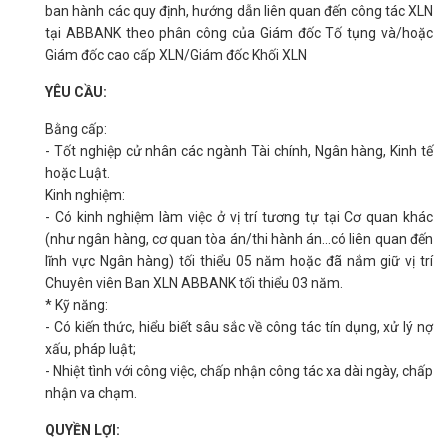
ban hành các quy định, hướng dẫn liên quan đến công tác XLN
tại ABBANK theo phân công của Giám đốc Tố tụng và/hoặc
Giám đốc cao cấp XLN/Giám đốc Khối XLN
YÊU CẦU:
Bằng cấp:
- Tốt nghiệp cử nhân các ngành Tài chính, Ngân hàng, Kinh tế
hoặc Luật.
Kinh nghiệm:
- Có kinh nghiệm làm việc ở vị trí tương tự tại Cơ quan khác
(như ngân hàng, cơ quan tòa án/thi hành án...có liên quan đến
lĩnh vực Ngân hàng) tối thiểu 05 năm hoặc đã nắm giữ vị trí
Chuyên viên Ban XLN ABBANK tối thiểu 03 năm.
* Kỹ năng:
- Có kiến thức, hiểu biết sâu sắc về công tác tín dụng, xử lý nợ
xấu, pháp luật;
- Nhiệt tình với công việc, chấp nhận công tác xa dài ngày, chấp
nhận va chạm.
QUYỀN LỢI: