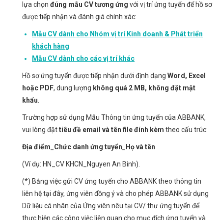
lựa chọn
đúng mẫu CV tương ứng
với vị trí ứng tuyển để hồ sơ
được tiếp nhận và đánh giá chính xác:
Mẫu CV dành cho Nhóm vị trí Kinh doanh & Phát triển
khách hàng
Mẫu CV dành cho các vị trí khác
Hồ sơ ứng tuyển được tiếp nhận dưới định dạng
Word, Excel
hoặc PDF
, dung lượng
không quá 2 MB, không đặt mật
khẩu
.
Trường hợp sử dụng Mẫu Thông tin ứng tuyển của ABBANK,
vui lòng đặt
tiêu đề email và tên file đính kèm
theo cấu trúc:
Địa điểm_Chức danh ứng tuyển_Họ và tên
(Ví dụ: HN_CV KHCN_Nguyen An Binh).
(*) Bằng việc gửi CV ứng tuyển cho ABBANK theo thông tin
liên hệ tại đây, ứng viên đồng ý và cho phép ABBANK sử dụng
Dữ liệu cá nhân của Ứng viên nêu tại CV/ thư ứng tuyển để
thực hiện các công việc liên quan cho mục đích ứng tuyển và