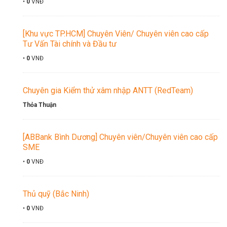
•
0
VNĐ
[Khu vực TP.HCM] Chuyên Viên/ Chuyên viên cao cấp
Tư Vấn Tài chính và Đầu tư
•
0
VNĐ
Chuyên gia Kiểm thử xâm nhập ANTT (RedTeam)
Thỏa Thuận
[ABBank Bình Dương] Chuyên viên/Chuyên viên cao cấp
SME
•
0
VNĐ
Thủ quỹ (Bắc Ninh)
•
0
VNĐ