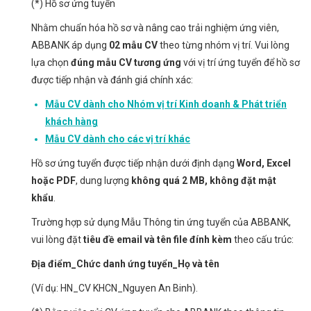
(*) Hồ sơ ứng tuyển
Nhằm chuẩn hóa hồ sơ và nâng cao trải nghiệm ứng viên,
ABBANK áp dụng
02 mẫu CV
theo từng nhóm vị trí. Vui lòng
lựa chọn
đúng mẫu CV tương ứng
với vị trí ứng tuyển để hồ sơ
được tiếp nhận và đánh giá chính xác:
Mẫu CV dành cho Nhóm vị trí Kinh doanh & Phát triển
khách hàng
Mẫu CV dành cho các vị trí khác
Hồ sơ ứng tuyển được tiếp nhận dưới định dạng
Word, Excel
hoặc PDF
, dung lượng
không quá 2 MB, không đặt mật
khẩu
.
Trường hợp sử dụng Mẫu Thông tin ứng tuyển của ABBANK,
vui lòng đặt
tiêu đề email và tên file đính kèm
theo cấu trúc:
Địa điểm_Chức danh ứng tuyển_Họ và tên
(Ví dụ: HN_CV KHCN_Nguyen An Binh).