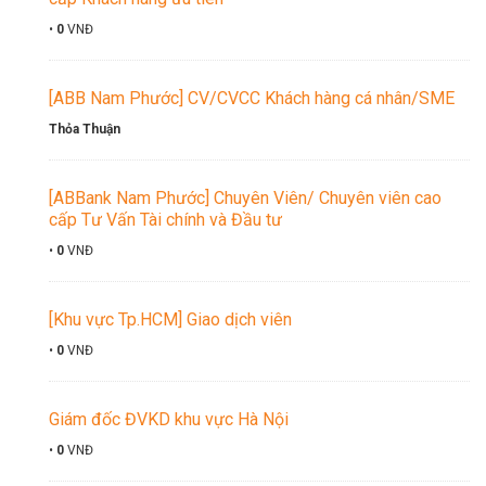
•
0
VNĐ
[ABB Nam Phước] CV/CVCC Khách hàng cá nhân/SME
Thỏa Thuận
[ABBank Nam Phước] Chuyên Viên/ Chuyên viên cao
cấp Tư Vấn Tài chính và Đầu tư
•
0
VNĐ
[Khu vực Tp.HCM] Giao dịch viên
•
0
VNĐ
Giám đốc ĐVKD khu vực Hà Nội
•
0
VNĐ