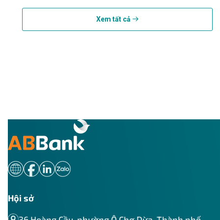
Xem tất cả
Hội sở
36 Hoàng Cầu, phường Ô Chợ Dừa, Thành phố