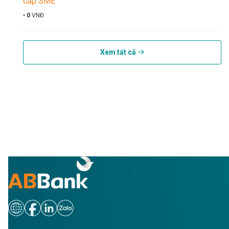
cấp SME
•
0
VNĐ
Xem tất cả